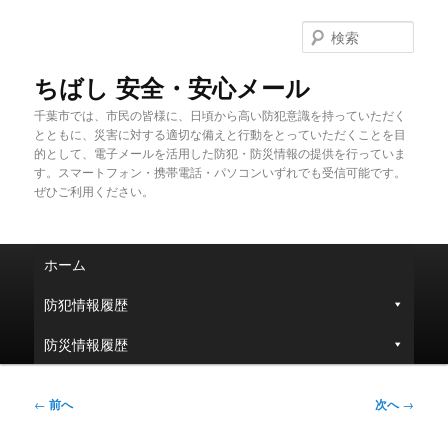
メ
イ
検
ン
索
コ
ちばし 安全・安心メール
ン
千葉市では、市民の皆様に、日頃から高い防犯意識を持っていただく
テ
とともに、災害に対する適切な備えと行動をとっていただくことを目
ン
的として、電子メールを活用した防犯・防災情報の提供を行っていま
ツ
す。スマートフォン・携帯電話・パソコンいずれでも受信可能です。
へ
ぜひご利用ください。
移
動
メ
ホーム
イ
ン
防犯情報履歴
メ
ニ
防災情報履歴
ュ
ー
投
←
前へ
次へ
→
稿
ナ