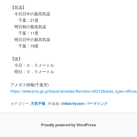
【気温】
今日日中の最高気温
千葉：21度
明日朝の最低気温
千葉：11度
明日日中の最高気温
千葉：19度
【波】
今日：０．５メートル
明日：０．５メートル
アメダス情報(千葉市)
https://www.jma.go.jp/bosai/amedas/#amdno=45212&area_type=offic
カテゴリー:
天気予報
作成者:
chibacityuser
パーマリンク
Proudly powered by WordPress