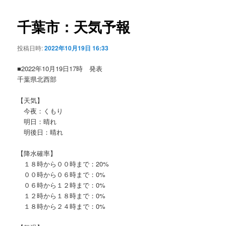
ビ
ゲ
千葉市：天気予報
ー
シ
投稿日時:
2022年10月19日 16:33
ョ
ン
■2022年10月19日17時 発表
千葉県北西部
【天気】
今夜：くもり
明日：晴れ
明後日：晴れ
【降水確率】
１８時から００時まで：20%
００時から０６時まで：0%
０６時から１２時まで：0%
１２時から１８時まで：0%
１８時から２４時まで：0%