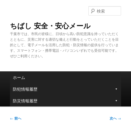
メ
イ
検
ン
索
コ
ちばし 安全・安心メール
ン
千葉市では、市民の皆様に、日頃から高い防犯意識を持っていただく
テ
とともに、災害に対する適切な備えと行動をとっていただくことを目
ン
的として、電子メールを活用した防犯・防災情報の提供を行っていま
ツ
す。スマートフォン・携帯電話・パソコンいずれでも受信可能です。
へ
ぜひご利用ください。
移
動
メ
ホーム
イ
ン
防犯情報履歴
メ
ニ
防災情報履歴
ュ
ー
投
←
前へ
次へ
→
稿
ナ