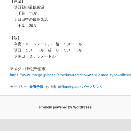
【気温】
明日朝の最低気温
千葉：11度
明日日中の最高気温
千葉：20度
【波】
今夜：０．５メートル 後 １メートル
明日：１メートル 後 ０．５メートル
明後日：０．５メートル
アメダス情報(千葉市)
https://www.jma.go.jp/bosai/amedas/#amdno=45212&area_type=offic
カテゴリー:
天気予報
作成者:
chibacityuser
パーマリンク
Proudly powered by WordPress