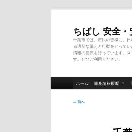
メ
イ
ン
ちばし 安全
コ
千葉市では、市民の皆様に、日
ン
る適切な備えと行動をとってい
テ
情報の提供を行っています。ス
ン
す。ぜひご利用ください。
ツ
へ
移
メ
動
ホーム
防犯情報履歴
イ
ン
投
メ
←
前へ
稿
ニ
ナ
ュ
ビ
ー
ゲ