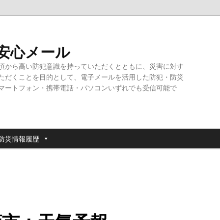
・安心メール
頃から高い防犯意識を持っていただくとともに、災害に対す
ただくことを目的として、電子メールを活用した防犯・防災
マートフォン・携帯電話・パソコンいずれでも受信可能で
防災情報履歴