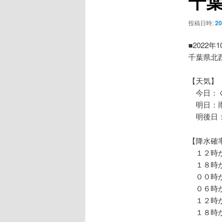
千
ー
シ
投稿日時:
2
ョ
ン
■2022年
千葉県北
【天気】
今日：
明日：雨
明後日：
【降水確
１２時か
１８時か
００時か
０６時か
１２時か
１８時か