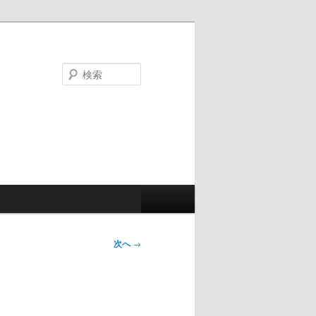
検
索
次へ
→