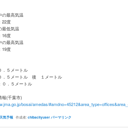
の最高気温
22度
最低気温
16度
の最高気温
19度
．５メートル
．５メートル 後 １メートル
０．５メートル
報(千葉市)
ww.jma.go.jp/bosai/amedas/#amdno=45212&area_type=offices&are
天気予報
作成者:
chibacityuser
パーマリンク