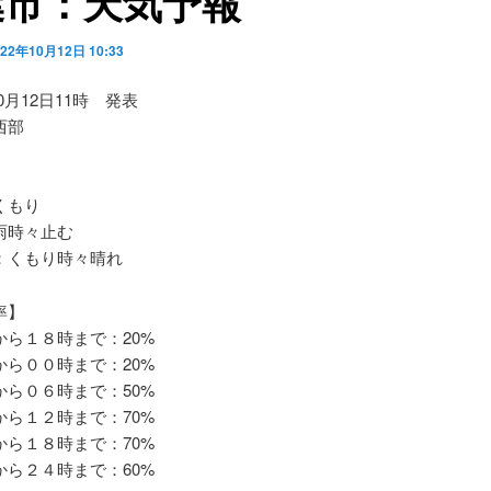
葉市：天気予報
022年10月12日 10:33
10月12日11時 発表
西部
くもり
時々止む
くもり時々晴れ
率】
ら１８時まで：20%
ら００時まで：20%
ら０６時まで：50%
ら１２時まで：70%
ら１８時まで：70%
ら２４時まで：60%