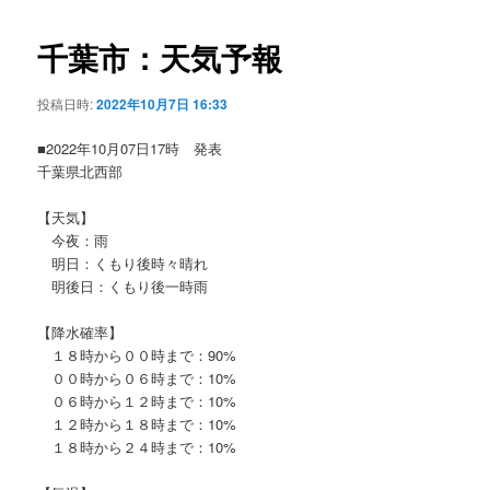
ビ
ゲ
千葉市：天気予報
ー
シ
投稿日時:
2022年10月7日 16:33
ョ
ン
■2022年10月07日17時 発表
千葉県北西部
【天気】
今夜：雨
明日：くもり後時々晴れ
明後日：くもり後一時雨
【降水確率】
１８時から００時まで：90%
００時から０６時まで：10%
０６時から１２時まで：10%
１２時から１８時まで：10%
１８時から２４時まで：10%