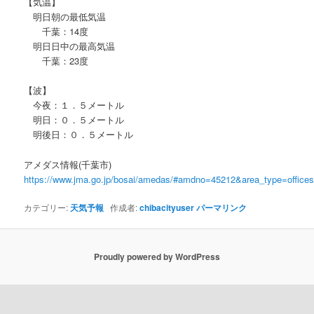
【気温】
明日朝の最低気温
千葉：14度
明日日中の最高気温
千葉：23度
【波】
今夜：１．５メートル
明日：０．５メートル
明後日：０．５メートル
アメダス情報(千葉市)
https://www.jma.go.jp/bosai/amedas/#amdno=45212&area_type=offic
カテゴリー:
天気予報
作成者:
chibacityuser
パーマリンク
Proudly powered by WordPress