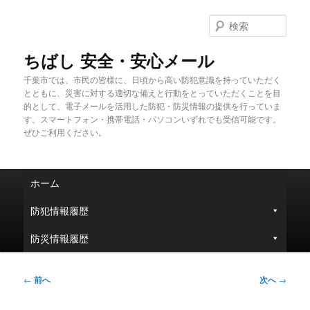
メ
イ
検
ン
索
コ
ちばし 安全・安心メール
ン
千葉市では、市民の皆様に、日頃から高い防犯意識を持っていただく
テ
とともに、災害に対する適切な備えと行動をとっていただくことを目
ン
的として、電子メールを活用した防犯・防災情報の提供を行っていま
ツ
す。スマートフォン・携帯電話・パソコンいずれでも受信可能です。
へ
ぜひご利用ください。
移
動
メ
ホーム
イ
ン
防犯情報履歴
メ
ニ
防災情報履歴
ュ
ー
投
←
前へ
次へ
→
稿
ナ