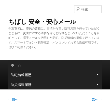
メ
イ
検
ン
索
コ
ちばし 安全・安心メール
ン
千葉市では、市民の皆様に、日頃から高い防犯意識を持っていただく
テ
とともに、災害に対する適切な備えと行動をとっていただくことを目
ン
的として、電子メールを活用した防犯・防災情報の提供を行っていま
ツ
す。スマートフォン・携帯電話・パソコンいずれでも受信可能です。
へ
ぜひご利用ください。
移
動
メ
ホーム
イ
ン
防犯情報履歴
メ
ニ
防災情報履歴
ュ
ー
投
←
前へ
次へ
→
稿
ナ