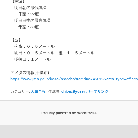
【気温】
明日朝の最低気温
千葉：22度
明日日中の最高気温
千葉：30度
【波】
今夜：０．５メートル
明日：０．５メートル 後 １．５メートル
明後日：１メートル
アメダス情報(千葉市)
https://www.jma.go.jp/bosai/amedas/#amdno=45212&area_type=offic
カテゴリー:
天気予報
作成者:
chibacityuser
パーマリンク
Proudly powered by WordPress