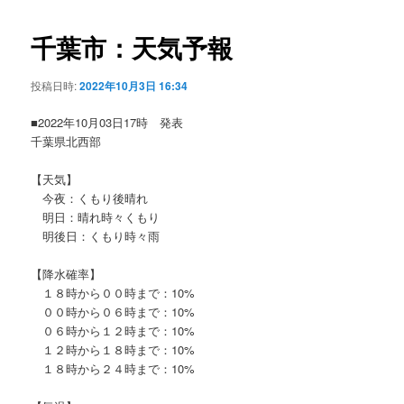
ビ
ゲ
千葉市：天気予報
ー
シ
投稿日時:
2022年10月3日 16:34
ョ
ン
■2022年10月03日17時 発表
千葉県北西部
【天気】
今夜：くもり後晴れ
明日：晴れ時々くもり
明後日：くもり時々雨
【降水確率】
１８時から００時まで：10%
００時から０６時まで：10%
０６時から１２時まで：10%
１２時から１８時まで：10%
１８時から２４時まで：10%