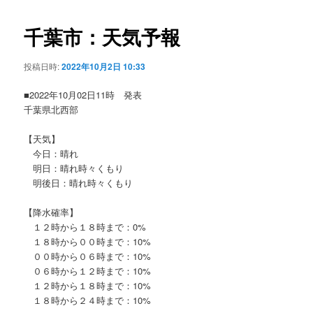
ビ
ゲ
千葉市：天気予報
ー
シ
投稿日時:
2022年10月2日 10:33
ョ
ン
■2022年10月02日11時 発表
千葉県北西部
【天気】
今日：晴れ
明日：晴れ時々くもり
明後日：晴れ時々くもり
【降水確率】
１２時から１８時まで：0%
１８時から００時まで：10%
００時から０６時まで：10%
０６時から１２時まで：10%
１２時から１８時まで：10%
１８時から２４時まで：10%