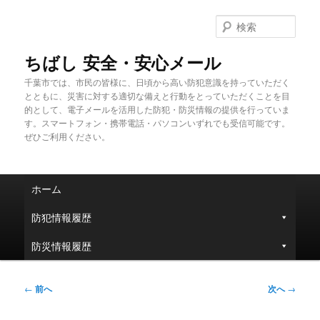
メ
イ
検
ン
索
コ
ちばし 安全・安心メール
ン
千葉市では、市民の皆様に、日頃から高い防犯意識を持っていただく
テ
とともに、災害に対する適切な備えと行動をとっていただくことを目
ン
的として、電子メールを活用した防犯・防災情報の提供を行っていま
ツ
す。スマートフォン・携帯電話・パソコンいずれでも受信可能です。
へ
ぜひご利用ください。
移
動
メ
ホーム
イ
ン
防犯情報履歴
メ
ニ
防災情報履歴
ュ
ー
投
←
前へ
次へ
→
稿
ナ