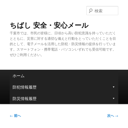
メ
イ
検
ン
索
コ
ちばし 安全・安心メール
ン
千葉市では、市民の皆様に、日頃から高い防犯意識を持っていただく
テ
とともに、災害に対する適切な備えと行動をとっていただくことを目
ン
的として、電子メールを活用した防犯・防災情報の提供を行っていま
ツ
す。スマートフォン・携帯電話・パソコンいずれでも受信可能です。
へ
ぜひご利用ください。
移
動
メ
ホーム
イ
ン
防犯情報履歴
メ
ニ
防災情報履歴
ュ
ー
投
←
前へ
次へ
→
稿
ナ