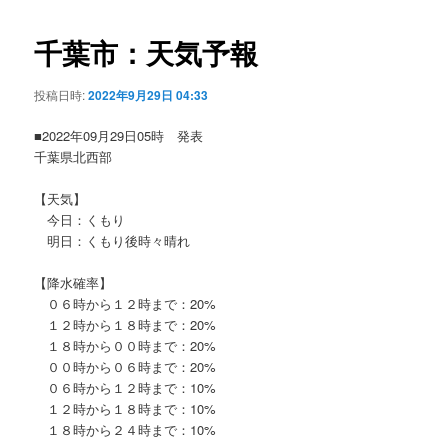
ビ
ゲ
千葉市：天気予報
ー
シ
投稿日時:
2022年9月29日 04:33
ョ
ン
■2022年09月29日05時 発表
千葉県北西部
【天気】
今日：くもり
明日：くもり後時々晴れ
【降水確率】
０６時から１２時まで：20%
１２時から１８時まで：20%
１８時から００時まで：20%
００時から０６時まで：20%
０６時から１２時まで：10%
１２時から１８時まで：10%
１８時から２４時まで：10%