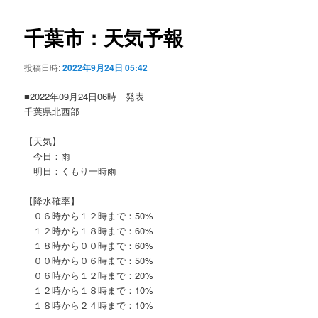
ビ
ゲ
千葉市：天気予報
ー
シ
投稿日時:
2022年9月24日 05:42
ョ
ン
■2022年09月24日06時 発表
千葉県北西部
【天気】
今日：雨
明日：くもり一時雨
【降水確率】
０６時から１２時まで：50%
１２時から１８時まで：60%
１８時から００時まで：60%
００時から０６時まで：50%
０６時から１２時まで：20%
１２時から１８時まで：10%
１８時から２４時まで：10%