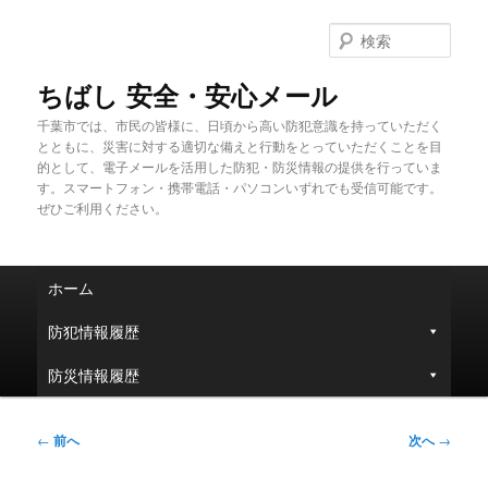
メ
イ
検
ン
索
コ
ちばし 安全・安心メール
ン
千葉市では、市民の皆様に、日頃から高い防犯意識を持っていただく
テ
とともに、災害に対する適切な備えと行動をとっていただくことを目
ン
的として、電子メールを活用した防犯・防災情報の提供を行っていま
ツ
す。スマートフォン・携帯電話・パソコンいずれでも受信可能です。
へ
ぜひご利用ください。
移
動
メ
ホーム
イ
ン
防犯情報履歴
メ
ニ
防災情報履歴
ュ
ー
投
←
前へ
次へ
→
稿
ナ