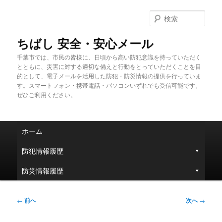
メ
イ
検
ン
索
コ
ちばし 安全・安心メール
ン
千葉市では、市民の皆様に、日頃から高い防犯意識を持っていただく
テ
とともに、災害に対する適切な備えと行動をとっていただくことを目
ン
的として、電子メールを活用した防犯・防災情報の提供を行っていま
ツ
す。スマートフォン・携帯電話・パソコンいずれでも受信可能です。
へ
ぜひご利用ください。
移
動
メ
ホーム
イ
ン
防犯情報履歴
メ
ニ
防災情報履歴
ュ
ー
投
←
前へ
次へ
→
稿
ナ