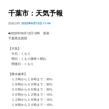
ビ
ゲ
千葉市：天気予報
ー
シ
投稿日時:
2022年9月12日 11:44
ョ
ン
■2022年09月12日12時 発表
千葉県北西部
【天気】
今日：くもり
明日：くもり後時々晴れ
明後日：くもり
【降水確率】
１２時から１８時まで：30%
１８時から００時まで：30%
００時から０６時まで：30%
０６時から１２時まで：10%
１２時から１８時まで：10%
１８時から２４時まで：10%