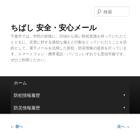
メ
イ
検
ン
索
コ
ちばし 安全・安心メール
ン
千葉市では、市民の皆様に、日頃から高い防犯意識を持っていただく
テ
とともに、災害に対する適切な備えと行動をとっていただくことを目
ン
的として、電子メールを活用した防犯・防災情報の提供を行っていま
ツ
す。スマートフォン・携帯電話・パソコンいずれでも受信可能です。
へ
ぜひご利用ください。
移
動
メ
ホーム
イ
ン
防犯情報履歴
メ
ニ
防災情報履歴
ュ
ー
投
←
前へ
次へ
→
稿
ナ