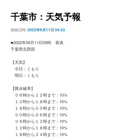
ビ
ゲ
千葉市：天気予報
ー
シ
投稿日時:
2022年9月11日 04:33
ョ
ン
■2022年09月11日05時 発表
千葉県北西部
【天気】
今日：くもり
明日：くもり
【降水確率】
０６時から１２時まで：10%
１２時から１８時まで：10%
１８時から００時まで：10%
００時から０６時まで：10%
０６時から１２時まで：10%
１２時から１８時まで：10%
１８時から２４時まで：10%