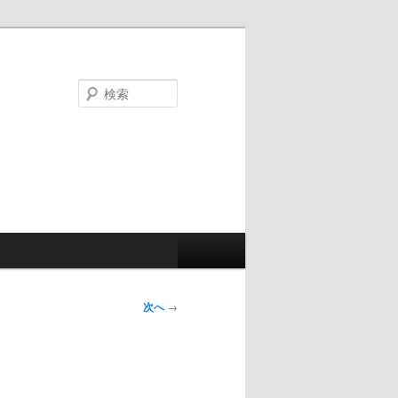
検
索
次へ
→