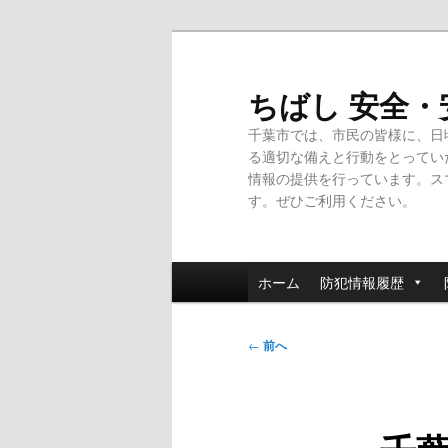
メ
イ
ン
ちばし 安全
コ
千葉市では、市民の皆様に、日
ン
る適切な備えと行動をとってい
テ
情報の提供を行っています。ス
ン
す。ぜひご利用ください。
ツ
へ
移
メ
動
ホーム
防犯情報履歴
イ
ン
投
メ
←
前へ
稿
ニ
ナ
ュ
ビ
ー
ゲ