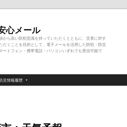
・安心メール
頃から高い防犯意識を持っていただくとともに、災害に対す
ただくことを目的として、電子メールを活用した防犯・防災
マートフォン・携帯電話・パソコンいずれでも受信可能で
防災情報履歴