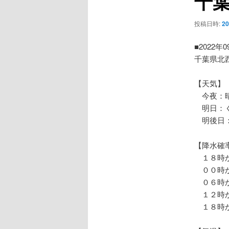
千
ー
シ
投稿日時:
2
ョ
ン
■2022年
千葉県北
【天気】
今夜：晴
明日：く
明後日：
【降水確
１８時か
００時か
０６時か
１２時か
１８時か