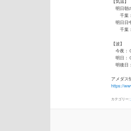
【気温】
明日朝の
千葉：
明日日中
千葉：
【波】
今夜：０
明日：０
明後日：
アメダス情
https://w
カテゴリー: