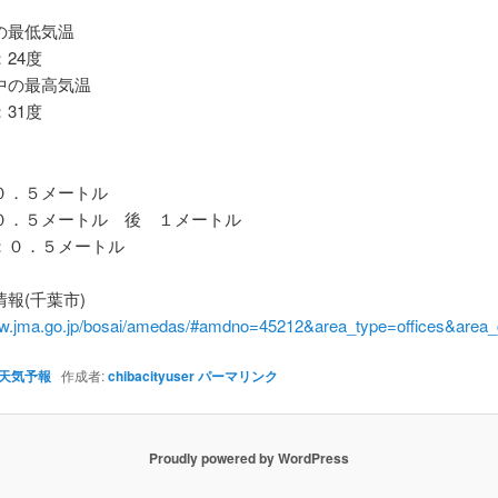
最低気温
24度
の最高気温
31度
．５メートル
．５メートル 後 １メートル
０．５メートル
報(千葉市)
ww.jma.go.jp/bosai/amedas/#amdno=45212&area_type=offices&are
天気予報
作成者:
chibacityuser
パーマリンク
Proudly powered by WordPress