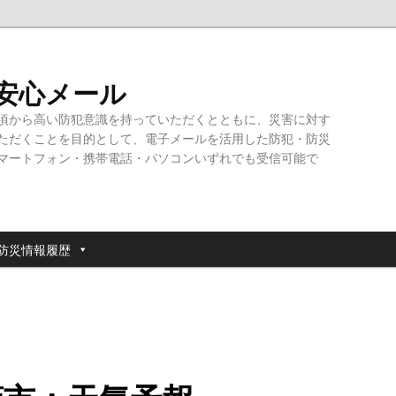
・安心メール
頃から高い防犯意識を持っていただくとともに、災害に対す
ただくことを目的として、電子メールを活用した防犯・防災
マートフォン・携帯電話・パソコンいずれでも受信可能で
防災情報履歴