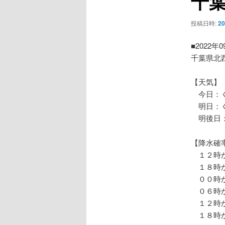
千
ー
シ
投稿日時:
2
ョ
ン
■2022年
千葉県北
【天気】
今日：く
明日：く
明後日：
【降水確
１２時か
１８時か
００時か
０６時か
１２時か
１８時か