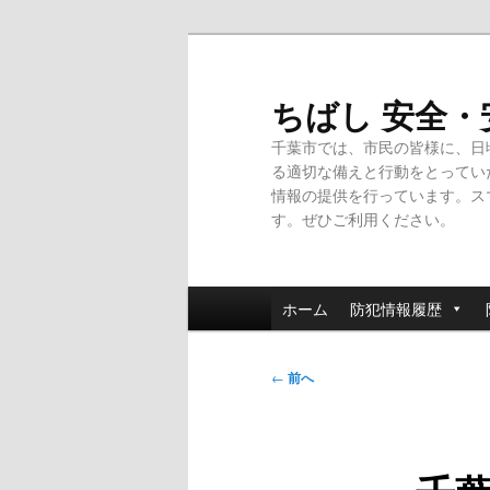
メ
イ
ン
ちばし 安全
コ
千葉市では、市民の皆様に、日
ン
る適切な備えと行動をとってい
テ
情報の提供を行っています。ス
ン
す。ぜひご利用ください。
ツ
へ
移
メ
動
ホーム
防犯情報履歴
イ
ン
投
メ
←
前へ
稿
ニ
ナ
ュ
ビ
ー
ゲ