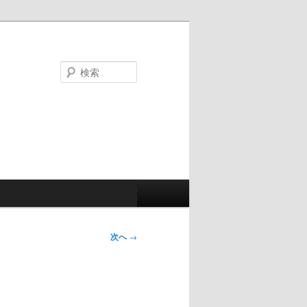
検
索
次へ
→