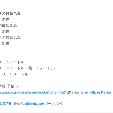
の最高気温
31度
最低気温
24度
の最高気温
31度
．５メートル
．５メートル 後 １メートル
０．５メートル
報(千葉市)
ww.jma.go.jp/bosai/amedas/#amdno=45212&area_type=offices&are
天気予報
作成者:
chibacityuser
パーマリンク