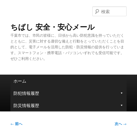
メ
イ
検
ン
索
コ
ちばし 安全・安心メール
ン
千葉市では、市民の皆様に、日頃から高い防犯意識を持っていただく
テ
とともに、災害に対する適切な備えと行動をとっていただくことを目
ン
的として、電子メールを活用した防犯・防災情報の提供を行っていま
ツ
す。スマートフォン・携帯電話・パソコンいずれでも受信可能です。
へ
ぜひご利用ください。
移
動
メ
ホーム
イ
ン
防犯情報履歴
メ
ニ
防災情報履歴
ュ
ー
投
←
前へ
次へ
→
稿
ナ