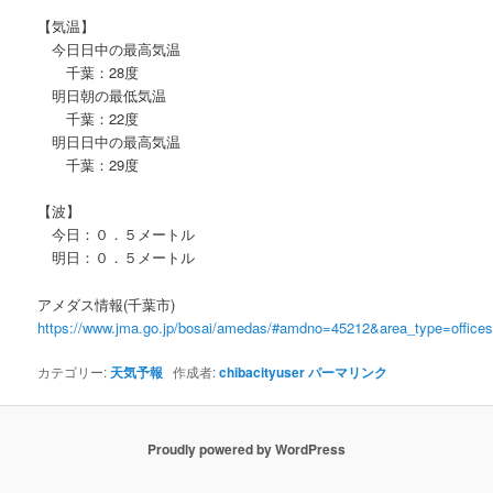
【気温】
今日日中の最高気温
千葉：28度
明日朝の最低気温
千葉：22度
明日日中の最高気温
千葉：29度
【波】
今日：０．５メートル
明日：０．５メートル
アメダス情報(千葉市)
https://www.jma.go.jp/bosai/amedas/#amdno=45212&area_type=offic
カテゴリー:
天気予報
作成者:
chibacityuser
パーマリンク
Proudly powered by WordPress