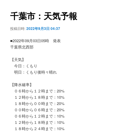
ビ
ゲ
千葉市：天気予報
ー
シ
投稿日時:
2022年9月3日 04:37
ョ
ン
■2022年09月03日05時 発表
千葉県北西部
【天気】
今日：くもり
明日：くもり後時々晴れ
【降水確率】
０６時から１２時まで：20%
１２時から１８時まで：10%
１８時から００時まで：20%
００時から０６時まで：20%
０６時から１２時まで：10%
１２時から１８時まで：10%
１８時から２４時まで：10%