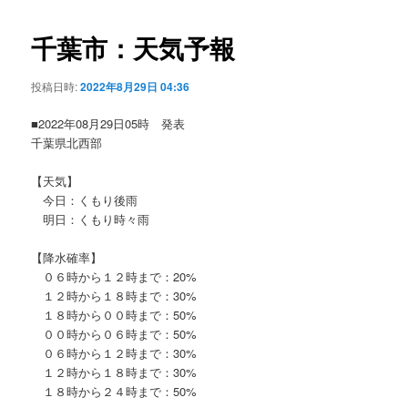
ビ
ゲ
千葉市：天気予報
ー
シ
投稿日時:
2022年8月29日 04:36
ョ
ン
■2022年08月29日05時 発表
千葉県北西部
【天気】
今日：くもり後雨
明日：くもり時々雨
【降水確率】
０６時から１２時まで：20%
１２時から１８時まで：30%
１８時から００時まで：50%
００時から０６時まで：50%
０６時から１２時まで：30%
１２時から１８時まで：30%
１８時から２４時まで：50%