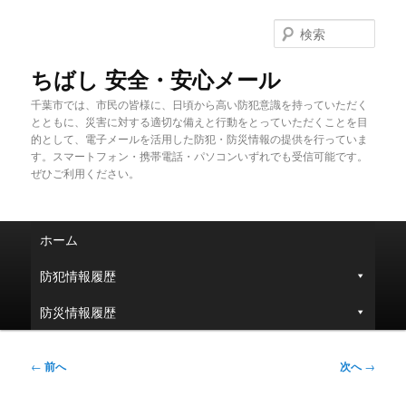
メ
イ
検
ン
索
コ
ちばし 安全・安心メール
ン
千葉市では、市民の皆様に、日頃から高い防犯意識を持っていただく
テ
とともに、災害に対する適切な備えと行動をとっていただくことを目
ン
的として、電子メールを活用した防犯・防災情報の提供を行っていま
ツ
す。スマートフォン・携帯電話・パソコンいずれでも受信可能です。
へ
ぜひご利用ください。
移
動
メ
ホーム
イ
ン
防犯情報履歴
メ
ニ
防災情報履歴
ュ
ー
投
←
前へ
次へ
→
稿
ナ