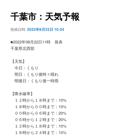
ビ
ゲ
千葉市：天気予報
ー
シ
投稿日時:
2022年8月22日 10:34
ョ
ン
■2022年08月22日11時 発表
千葉県北西部
【天気】
今日：くもり
明日：くもり後時々晴れ
明後日：くもり後一時雨
【降水確率】
１２時から１８時まで：10%
１８時から００時まで：10%
００時から０６時まで：20%
０６時から１２時まで：20%
１２時から１８時まで：10%
１８時から２４時まで：10%