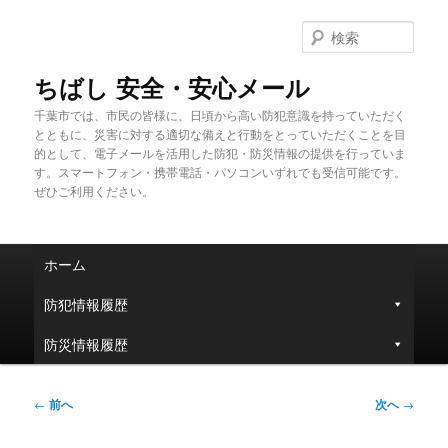
メ
イ
検
ン
索
コ
ちばし 安全・安心メール
ン
千葉市では、市民の皆様に、日頃から高い防犯意識を持っていただく
テ
とともに、災害に対する適切な備えと行動をとっていただくことを目
ン
的として、電子メールを活用した防犯・防災情報の提供を行っていま
ツ
す。スマートフォン・携帯電話・パソコンいずれでも受信可能です。
へ
ぜひご利用ください。
移
動
メ
ホーム
イ
ン
防犯情報履歴
メ
ニ
防災情報履歴
ュ
ー
投
←
前へ
次へ
→
稿
ナ