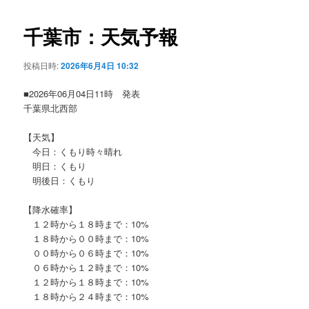
ビ
ゲ
千葉市：天気予報
ー
シ
投稿日時:
2026年6月4日 10:32
ョ
ン
■2026年06月04日11時 発表
千葉県北西部
【天気】
今日：くもり時々晴れ
明日：くもり
明後日：くもり
【降水確率】
１２時から１８時まで：10%
１８時から００時まで：10%
００時から０６時まで：10%
０６時から１２時まで：10%
１２時から１８時まで：10%
１８時から２４時まで：10%