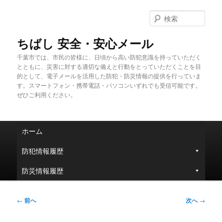
メ
イ
検
ン
索
コ
ちばし 安全・安心メール
ン
千葉市では、市民の皆様に、日頃から高い防犯意識を持っていただく
テ
とともに、災害に対する適切な備えと行動をとっていただくことを目
ン
的として、電子メールを活用した防犯・防災情報の提供を行っていま
ツ
す。スマートフォン・携帯電話・パソコンいずれでも受信可能です。
へ
ぜひご利用ください。
移
動
メ
ホーム
イ
ン
防犯情報履歴
メ
ニ
防災情報履歴
ュ
ー
投
←
前へ
次へ
→
稿
ナ