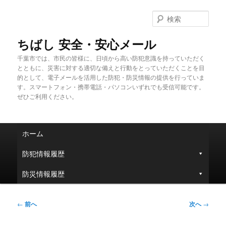
メ
イ
検
ン
索
コ
ちばし 安全・安心メール
ン
千葉市では、市民の皆様に、日頃から高い防犯意識を持っていただく
テ
とともに、災害に対する適切な備えと行動をとっていただくことを目
ン
的として、電子メールを活用した防犯・防災情報の提供を行っていま
ツ
す。スマートフォン・携帯電話・パソコンいずれでも受信可能です。
へ
ぜひご利用ください。
移
動
メ
ホーム
イ
ン
防犯情報履歴
メ
ニ
防災情報履歴
ュ
ー
投
←
前へ
次へ
→
稿
ナ