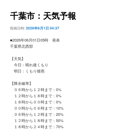
ビ
ゲ
千葉市：天気予報
ー
シ
投稿日時:
2026年6月1日 04:37
ョ
ン
■2026年06月01日05時 発表
千葉県北西部
【天気】
今日：晴れ後くもり
明日：くもり後雨
【降水確率】
０６時から１２時まで：0%
１２時から１８時まで：0%
１８時から００時まで：0%
００時から０６時まで：10%
０６時から１２時まで：20%
１２時から１８時まで：50%
１８時から２４時まで：70%