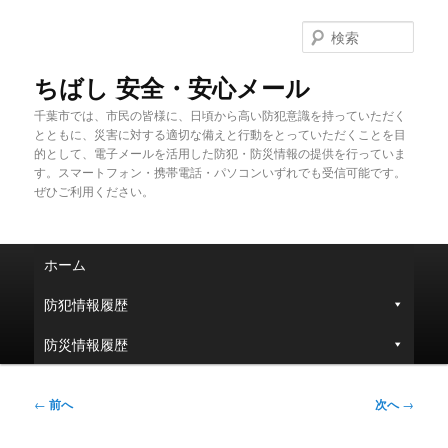
メ
イ
検
ン
索
コ
ちばし 安全・安心メール
ン
千葉市では、市民の皆様に、日頃から高い防犯意識を持っていただく
テ
とともに、災害に対する適切な備えと行動をとっていただくことを目
ン
的として、電子メールを活用した防犯・防災情報の提供を行っていま
ツ
す。スマートフォン・携帯電話・パソコンいずれでも受信可能です。
へ
ぜひご利用ください。
移
動
メ
ホーム
イ
ン
防犯情報履歴
メ
ニ
防災情報履歴
ュ
ー
投
←
前へ
次へ
→
稿
ナ