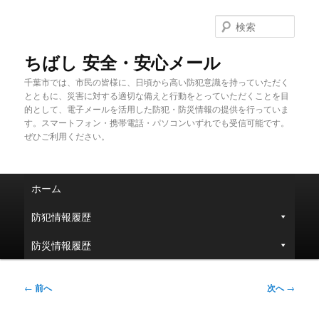
メ
イ
検
ン
索
コ
ちばし 安全・安心メール
ン
千葉市では、市民の皆様に、日頃から高い防犯意識を持っていただく
テ
とともに、災害に対する適切な備えと行動をとっていただくことを目
ン
的として、電子メールを活用した防犯・防災情報の提供を行っていま
ツ
す。スマートフォン・携帯電話・パソコンいずれでも受信可能です。
へ
ぜひご利用ください。
移
動
メ
ホーム
イ
ン
防犯情報履歴
メ
ニ
防災情報履歴
ュ
ー
投
←
前へ
次へ
→
稿
ナ