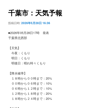
ビ
ゲ
千葉市：天気予報
ー
シ
投稿日時:
2026年5月28日 16:36
ョ
ン
■2026年05月28日17時 発表
千葉県北西部
【天気】
今夜：くもり
明日：くもり
明後日：晴れ時々くもり
【降水確率】
１８時から００時まで：20%
００時から０６時まで：10%
０６時から１２時まで：10%
１２時から１８時まで：20%
１８時から２４時まで：20%