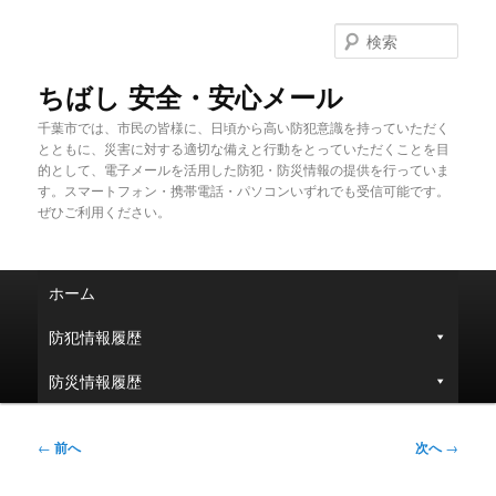
メ
イ
検
ン
索
コ
ちばし 安全・安心メール
ン
千葉市では、市民の皆様に、日頃から高い防犯意識を持っていただく
テ
とともに、災害に対する適切な備えと行動をとっていただくことを目
ン
的として、電子メールを活用した防犯・防災情報の提供を行っていま
ツ
す。スマートフォン・携帯電話・パソコンいずれでも受信可能です。
へ
ぜひご利用ください。
移
動
メ
ホーム
イ
ン
防犯情報履歴
メ
ニ
防災情報履歴
ュ
ー
投
←
前へ
次へ
→
稿
ナ