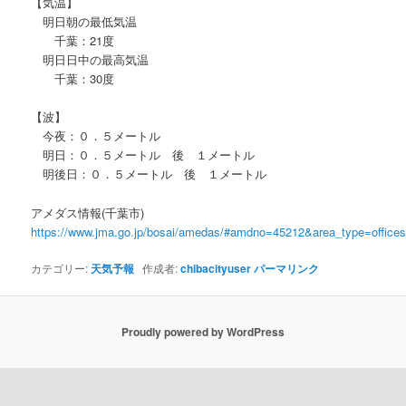
【気温】
明日朝の最低気温
千葉：21度
明日日中の最高気温
千葉：30度
【波】
今夜：０．５メートル
明日：０．５メートル 後 １メートル
明後日：０．５メートル 後 １メートル
アメダス情報(千葉市)
https://www.jma.go.jp/bosai/amedas/#amdno=45212&area_type=offic
カテゴリー:
天気予報
作成者:
chibacityuser
パーマリンク
Proudly powered by WordPress