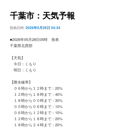
ビ
ゲ
千葉市：天気予報
ー
シ
投稿日時:
2026年5月28日 04:34
ョ
ン
■2026年05月28日05時 発表
千葉県北西部
【天気】
今日：くもり
明日：くもり
【降水確率】
０６時から１２時まで：20%
１２時から１８時まで：40%
１８時から００時まで：30%
００時から０６時まで：10%
０６時から１２時まで：10%
１２時から１８時まで：20%
１８時から２４時まで：20%