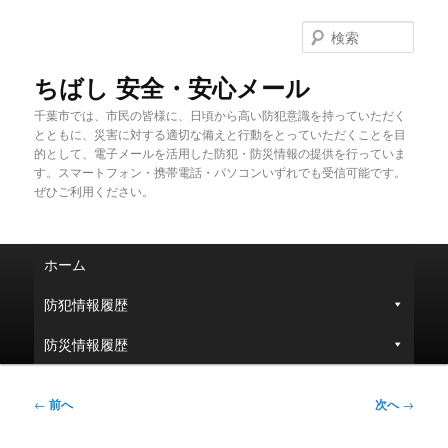
メ
イ
検
ン
索
コ
ちばし 安全・安心メール
ン
千葉市では、市民の皆様に、日頃から高い防犯意識を持っていただく
テ
とともに、災害に対する適切な備えと行動をとっていただくことを目
ン
的として、電子メールを活用した防犯・防災情報の提供を行っていま
ツ
す。スマートフォン・携帯電話・パソコンいずれでも受信可能です。
へ
ぜひご利用ください。
移
動
メ
ホーム
イ
ン
防犯情報履歴
メ
ニ
防災情報履歴
ュ
ー
投
←
前へ
次へ
→
稿
ナ