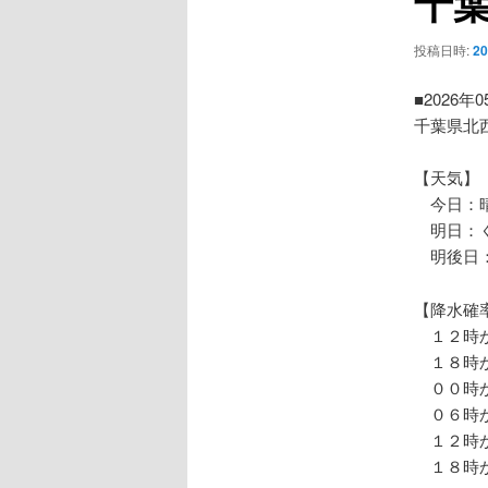
千
ー
シ
投稿日時:
2
ョ
ン
■2026年
千葉県北
【天気】
今日：晴
明日：
明後日：
【降水確
１２時か
１８時か
００時か
０６時か
１２時か
１８時か