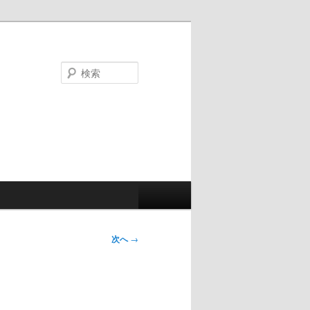
検
索
次へ
→