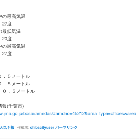
の最高気温
27度
最低気温
20度
の最高気温
27度
．５メートル
．５メートル
０．５メートル
報(千葉市)
ww.jma.go.jp/bosai/amedas/#amdno=45212&area_type=offices&are
天気予報
作成者:
chibacityuser
パーマリンク