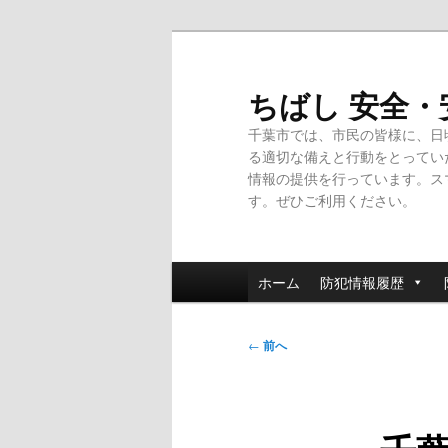
メ
イ
ン
ちばし 安全
コ
千葉市では、市民の皆様に、日
ン
る適切な備えと行動をとってい
テ
情報の提供を行っています。ス
ン
す。ぜひご利用ください。
ツ
へ
移
メ
動
ホーム
防犯情報履歴
イ
ン
投
メ
←
前へ
稿
ニ
ナ
ュ
ビ
ー
ゲ