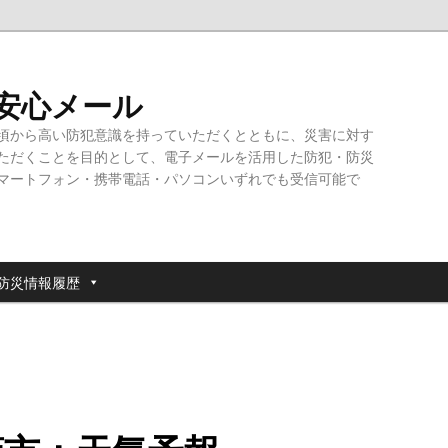
・安心メール
頃から高い防犯意識を持っていただくとともに、災害に対す
ただくことを目的として、電子メールを活用した防犯・防災
マートフォン・携帯電話・パソコンいずれでも受信可能で
防災情報履歴