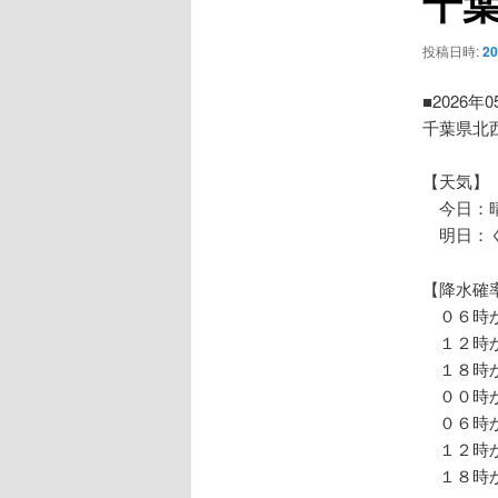
千
ー
シ
投稿日時:
2
ョ
ン
■2026年
千葉県北
【天気】
今日：晴
明日：く
【降水確
０６時か
１２時か
１８時か
００時か
０６時か
１２時か
１８時か