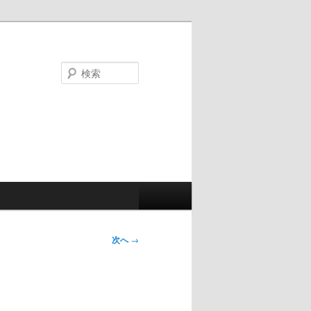
検
索
次へ
→