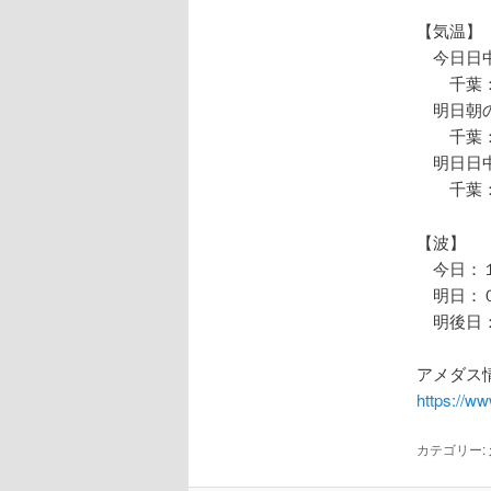
【気温】
今日日中
千葉：
明日朝の
千葉：
明日日中
千葉：
【波】
今日：１
明日：０
明後日：
アメダス情
https://w
カテゴリー: