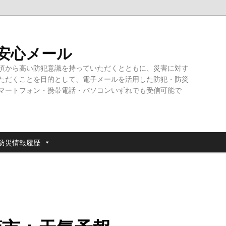
・安心メール
頃から高い防犯意識を持っていただくとともに、災害に対す
ただくことを目的として、電子メールを活用した防犯・防災
マートフォン・携帯電話・パソコンいずれでも受信可能で
防災情報履歴