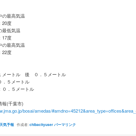
の最高気温
20度
最低気温
17度
の最高気温
22度
メートル 後 ０．５メートル
．５メートル
０．５メートル
報(千葉市)
ww.jma.go.jp/bosai/amedas/#amdno=45212&area_type=offices&are
天気予報
作成者:
chibacityuser
パーマリンク