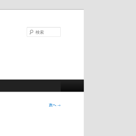
検
索
次へ
→