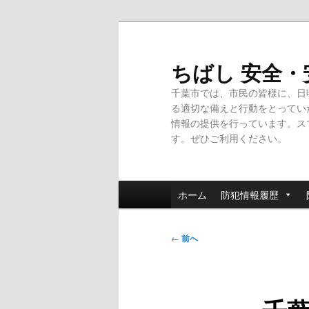
メ
イ
ン
ちばし 安全
コ
千葉市では、市民の皆様に、日
ン
る適切な備えと行動をとってい
テ
情報の提供を行っています。ス
ン
す。ぜひご利用ください。
ツ
へ
移
メ
動
ホーム
防犯情報履歴
イ
ン
投
メ
←
前へ
稿
ニ
ナ
ュ
ビ
ー
ゲ