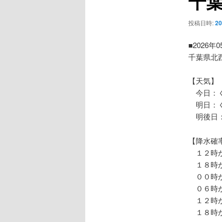
千
ー
シ
投稿日時:
2
ョ
ン
■2026年
千葉県北
【天気】
今日：
明日：
明後日：
【降水確
１２時か
１８時か
００時か
０６時か
１２時か
１８時か