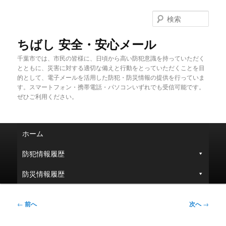
メ
イ
検
ン
索
コ
ちばし 安全・安心メール
ン
千葉市では、市民の皆様に、日頃から高い防犯意識を持っていただく
テ
とともに、災害に対する適切な備えと行動をとっていただくことを目
ン
的として、電子メールを活用した防犯・防災情報の提供を行っていま
ツ
す。スマートフォン・携帯電話・パソコンいずれでも受信可能です。
へ
ぜひご利用ください。
移
動
メ
ホーム
イ
ン
防犯情報履歴
メ
ニ
防災情報履歴
ュ
ー
投
←
前へ
次へ
→
稿
ナ