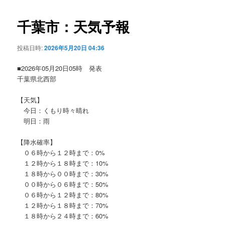
ビ
ゲ
千葉市：天気予報
ー
シ
投稿日時:
2026年5月20日 04:36
ョ
ン
■2026年05月20日05時 発表
千葉県北西部
【天気】
今日：くもり時々晴れ
明日：雨
【降水確率】
０６時から１２時まで：0%
１２時から１８時まで：10%
１８時から００時まで：30%
００時から０６時まで：50%
０６時から１２時まで：80%
１２時から１８時まで：70%
１８時から２４時まで：60%