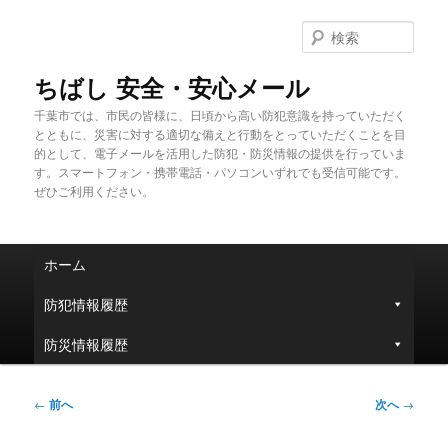
メ
イ
検
ン
索
コ
ちばし 安全・安心メール
ン
千葉市では、市民の皆様に、日頃から高い防犯意識を持っていただく
テ
とともに、災害に対する適切な備えと行動をとっていただくことを目
ン
的として、電子メールを活用した防犯・防災情報の提供を行っていま
ツ
す。スマートフォン・携帯電話・パソコンいずれでも受信可能です。
へ
ぜひご利用ください。
移
動
メ
ホーム
イ
ン
防犯情報履歴
メ
ニ
防災情報履歴
ュ
ー
投
←
前へ
次へ
→
稿
ナ