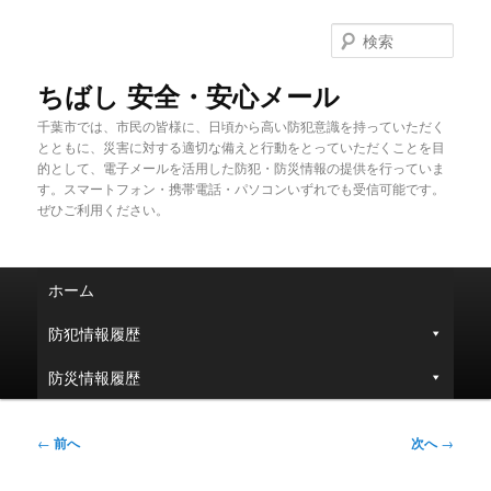
メ
イ
検
ン
索
コ
ちばし 安全・安心メール
ン
千葉市では、市民の皆様に、日頃から高い防犯意識を持っていただく
テ
とともに、災害に対する適切な備えと行動をとっていただくことを目
ン
的として、電子メールを活用した防犯・防災情報の提供を行っていま
ツ
す。スマートフォン・携帯電話・パソコンいずれでも受信可能です。
へ
ぜひご利用ください。
移
動
メ
ホーム
イ
ン
防犯情報履歴
メ
ニ
防災情報履歴
ュ
ー
投
←
前へ
次へ
→
稿
ナ