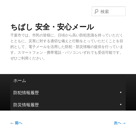
メ
イ
検
ン
索
コ
ちばし 安全・安心メール
ン
千葉市では、市民の皆様に、日頃から高い防犯意識を持っていただく
テ
とともに、災害に対する適切な備えと行動をとっていただくことを目
ン
的として、電子メールを活用した防犯・防災情報の提供を行っていま
ツ
す。スマートフォン・携帯電話・パソコンいずれでも受信可能です。
へ
ぜひご利用ください。
移
動
メ
ホーム
イ
ン
防犯情報履歴
メ
ニ
防災情報履歴
ュ
ー
投
←
前へ
次へ
→
稿
ナ