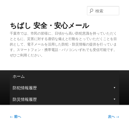
メ
イ
検
ン
索
コ
ちばし 安全・安心メール
ン
千葉市では、市民の皆様に、日頃から高い防犯意識を持っていただく
テ
とともに、災害に対する適切な備えと行動をとっていただくことを目
ン
的として、電子メールを活用した防犯・防災情報の提供を行っていま
ツ
す。スマートフォン・携帯電話・パソコンいずれでも受信可能です。
へ
ぜひご利用ください。
移
動
メ
ホーム
イ
ン
防犯情報履歴
メ
ニ
防災情報履歴
ュ
ー
投
←
前へ
次へ
→
稿
ナ