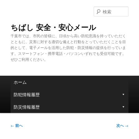
メ
イ
検
ン
索
コ
ちばし 安全・安心メール
ン
千葉市では、市民の皆様に、日頃から高い防犯意識を持っていただく
テ
とともに、災害に対する適切な備えと行動をとっていただくことを目
ン
的として、電子メールを活用した防犯・防災情報の提供を行っていま
ツ
す。スマートフォン・携帯電話・パソコンいずれでも受信可能です。
へ
ぜひご利用ください。
移
動
メ
ホーム
イ
ン
防犯情報履歴
メ
ニ
防災情報履歴
ュ
ー
投
←
前へ
次へ
→
稿
ナ