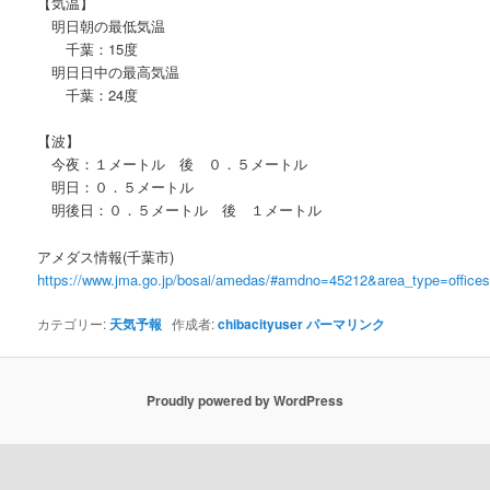
【気温】
明日朝の最低気温
千葉：15度
明日日中の最高気温
千葉：24度
【波】
今夜：１メートル 後 ０．５メートル
明日：０．５メートル
明後日：０．５メートル 後 １メートル
アメダス情報(千葉市)
https://www.jma.go.jp/bosai/amedas/#amdno=45212&area_type=offic
カテゴリー:
天気予報
作成者:
chibacityuser
パーマリンク
Proudly powered by WordPress