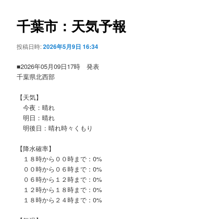
ビ
ゲ
千葉市：天気予報
ー
シ
投稿日時:
2026年5月9日 16:34
ョ
ン
■2026年05月09日17時 発表
千葉県北西部
【天気】
今夜：晴れ
明日：晴れ
明後日：晴れ時々くもり
【降水確率】
１８時から００時まで：0%
００時から０６時まで：0%
０６時から１２時まで：0%
１２時から１８時まで：0%
１８時から２４時まで：0%