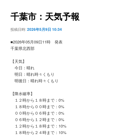
ビ
ゲ
千葉市：天気予報
ー
シ
投稿日時:
2026年5月9日 10:34
ョ
ン
■2026年05月09日11時 発表
千葉県北西部
【天気】
今日：晴れ
明日：晴れ時々くもり
明後日：晴れ時々くもり
【降水確率】
１２時から１８時まで：0%
１８時から００時まで：0%
００時から０６時まで：0%
０６時から１２時まで：0%
１２時から１８時まで：10%
１８時から２４時まで：10%