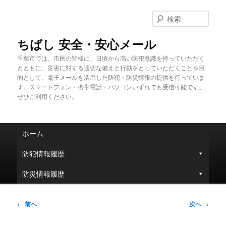
メ
イ
検
ン
索
コ
ちばし 安全・安心メール
ン
千葉市では、市民の皆様に、日頃から高い防犯意識を持っていただく
テ
とともに、災害に対する適切な備えと行動をとっていただくことを目
ン
的として、電子メールを活用した防犯・防災情報の提供を行っていま
ツ
す。スマートフォン・携帯電話・パソコンいずれでも受信可能です。
へ
ぜひご利用ください。
移
動
メ
ホーム
イ
ン
防犯情報履歴
メ
ニ
防災情報履歴
ュ
ー
投
←
前へ
次へ
→
稿
ナ