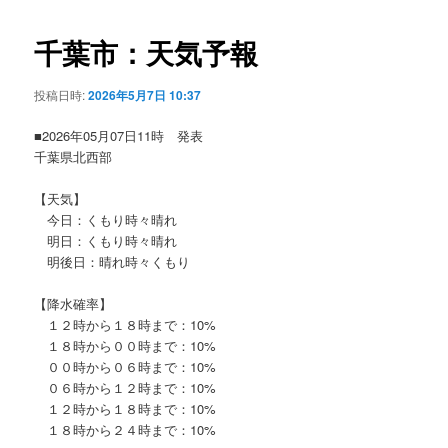
ビ
ゲ
千葉市：天気予報
ー
シ
投稿日時:
2026年5月7日 10:37
ョ
ン
■2026年05月07日11時 発表
千葉県北西部
【天気】
今日：くもり時々晴れ
明日：くもり時々晴れ
明後日：晴れ時々くもり
【降水確率】
１２時から１８時まで：10%
１８時から００時まで：10%
００時から０６時まで：10%
０６時から１２時まで：10%
１２時から１８時まで：10%
１８時から２４時まで：10%