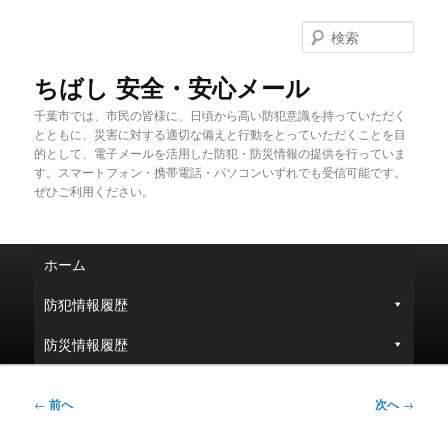
メ
イ
検
ン
索
コ
ちばし 安全・安心メール
ン
千葉市では、市民の皆様に、日頃から高い防犯意識を持っていただく
テ
とともに、災害に対する適切な備えと行動をとっていただくことを目
ン
的として、電子メールを活用した防犯・防災情報の提供を行っていま
ツ
す。スマートフォン・携帯電話・パソコンいずれでも受信可能です。
へ
ぜひご利用ください。
移
動
メ
ホーム
イ
ン
防犯情報履歴
メ
ニ
防災情報履歴
ュ
ー
投
←
前へ
次へ
→
稿
ナ