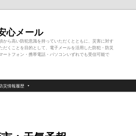
・安心メール
頃から高い防犯意識を持っていただくとともに、災害に対す
ただくことを目的として、電子メールを活用した防犯・防災
マートフォン・携帯電話・パソコンいずれでも受信可能で
防災情報履歴