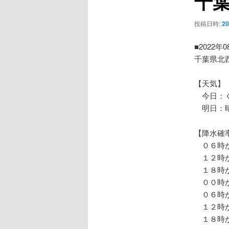
千
ー
シ
投稿日時:
2
ョ
ン
■2022年
千葉県北
【天気】
今日：く
明日：
【降水確
０６時か
１２時か
１８時か
００時か
０６時か
１２時か
１８時か