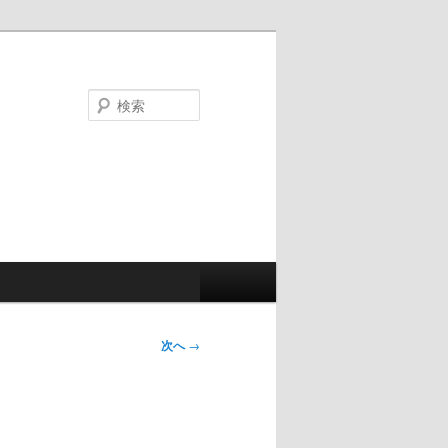
検
索
次へ
→