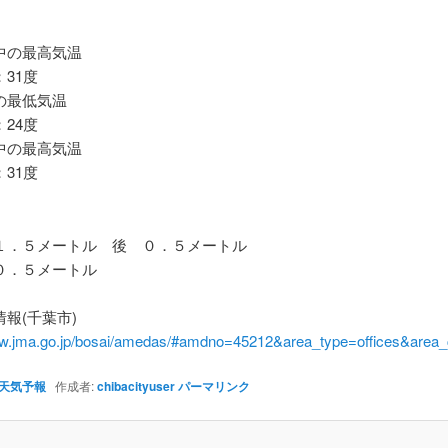
の最高気温
31度
最低気温
24度
の最高気温
31度
．５メートル 後 ０．５メートル
．５メートル
報(千葉市)
ww.jma.go.jp/bosai/amedas/#amdno=45212&area_type=offices&are
天気予報
作成者:
chibacityuser
パーマリンク