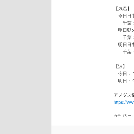
【気温】
今日日中
千葉：
明日朝の
千葉：
明日日中
千葉：
【波】
今日：１
明日：０
アメダス情
https://w
カテゴリー: