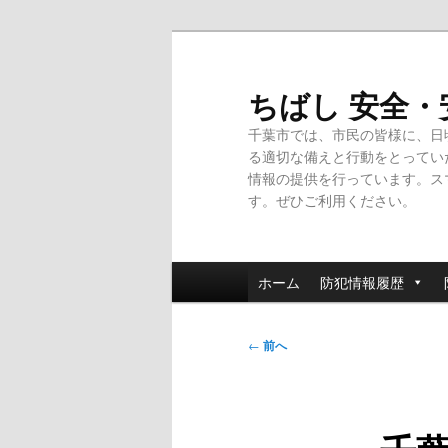
メ
イ
ン
ちばし 安全
コ
千葉市では、市民の皆様に、日
ン
る適切な備えと行動をとってい
テ
情報の提供を行っています。ス
ン
す。ぜひご利用ください。
ツ
へ
移
メ
動
ホーム
防犯情報履歴
イ
ン
投
メ
←
前へ
稿
ニ
ナ
ュ
ビ
ー
ゲ