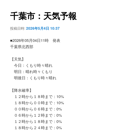
ビ
ゲ
千葉市：天気予報
ー
シ
投稿日時:
2026年5月4日 10:37
ョ
ン
■2026年05月04日11時 発表
千葉県北西部
【天気】
今日：くもり時々晴れ
明日：晴れ時々くもり
明後日：くもり時々晴れ
【降水確率】
１２時から１８時まで：10%
１８時から００時まで：10%
００時から０６時まで：0%
０６時から１２時まで：0%
１２時から１８時まで：0%
１８時から２４時まで：0%