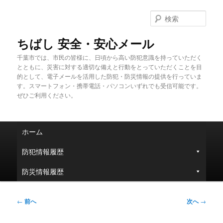
メ
イ
検
ン
索
コ
ちばし 安全・安心メール
ン
千葉市では、市民の皆様に、日頃から高い防犯意識を持っていただく
テ
とともに、災害に対する適切な備えと行動をとっていただくことを目
ン
的として、電子メールを活用した防犯・防災情報の提供を行っていま
ツ
す。スマートフォン・携帯電話・パソコンいずれでも受信可能です。
へ
ぜひご利用ください。
移
動
メ
ホーム
イ
ン
防犯情報履歴
メ
ニ
防災情報履歴
ュ
ー
投
←
前へ
次へ
→
稿
ナ