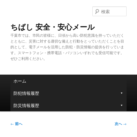
メ
イ
検
ン
索
コ
ちばし 安全・安心メール
ン
千葉市では、市民の皆様に、日頃から高い防犯意識を持っていただく
テ
とともに、災害に対する適切な備えと行動をとっていただくことを目
ン
的として、電子メールを活用した防犯・防災情報の提供を行っていま
ツ
す。スマートフォン・携帯電話・パソコンいずれでも受信可能です。
へ
ぜひご利用ください。
移
動
メ
ホーム
イ
ン
防犯情報履歴
メ
ニ
防災情報履歴
ュ
ー
投
←
前へ
次へ
→
稿
ナ