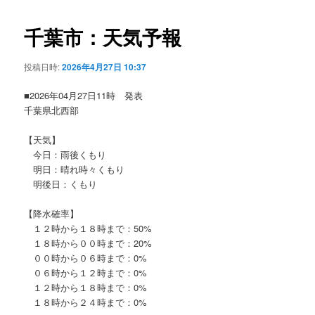
ビ
ゲ
千葉市：天気予報
ー
シ
投稿日時:
2026年4月27日 10:37
ョ
ン
■2026年04月27日11時 発表
千葉県北西部
【天気】
今日：雨後くもり
明日：晴れ時々くもり
明後日：くもり
【降水確率】
１２時から１８時まで：50%
１８時から００時まで：20%
００時から０６時まで：0%
０６時から１２時まで：0%
１２時から１８時まで：0%
１８時から２４時まで：0%