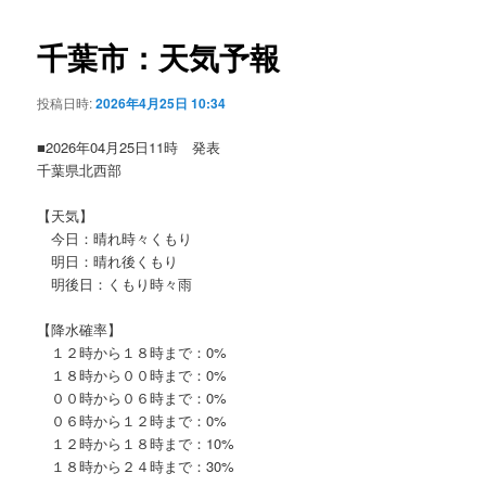
ビ
ゲ
千葉市：天気予報
ー
シ
投稿日時:
2026年4月25日 10:34
ョ
ン
■2026年04月25日11時 発表
千葉県北西部
【天気】
今日：晴れ時々くもり
明日：晴れ後くもり
明後日：くもり時々雨
【降水確率】
１２時から１８時まで：0%
１８時から００時まで：0%
００時から０６時まで：0%
０６時から１２時まで：0%
１２時から１８時まで：10%
１８時から２４時まで：30%