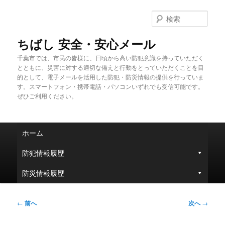
メ
イ
検
ン
索
コ
ちばし 安全・安心メール
ン
千葉市では、市民の皆様に、日頃から高い防犯意識を持っていただく
テ
とともに、災害に対する適切な備えと行動をとっていただくことを目
ン
的として、電子メールを活用した防犯・防災情報の提供を行っていま
ツ
す。スマートフォン・携帯電話・パソコンいずれでも受信可能です。
へ
ぜひご利用ください。
移
動
メ
ホーム
イ
ン
防犯情報履歴
メ
ニ
防災情報履歴
ュ
ー
投
←
前へ
次へ
→
稿
ナ