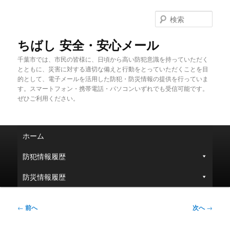
メ
イ
検
ン
索
コ
ちばし 安全・安心メール
ン
千葉市では、市民の皆様に、日頃から高い防犯意識を持っていただく
テ
とともに、災害に対する適切な備えと行動をとっていただくことを目
ン
的として、電子メールを活用した防犯・防災情報の提供を行っていま
ツ
す。スマートフォン・携帯電話・パソコンいずれでも受信可能です。
へ
ぜひご利用ください。
移
動
メ
ホーム
イ
ン
防犯情報履歴
メ
ニ
防災情報履歴
ュ
ー
投
←
前へ
次へ
→
稿
ナ