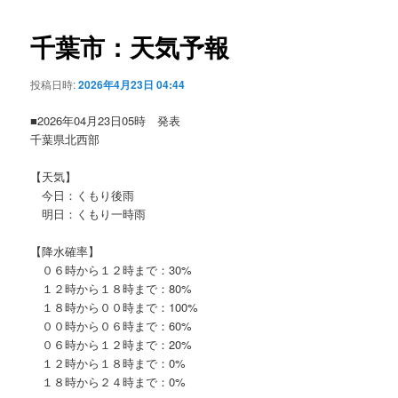
ビ
ゲ
千葉市：天気予報
ー
シ
投稿日時:
2026年4月23日 04:44
ョ
ン
■2026年04月23日05時 発表
千葉県北西部
【天気】
今日：くもり後雨
明日：くもり一時雨
【降水確率】
０６時から１２時まで：30%
１２時から１８時まで：80%
１８時から００時まで：100%
００時から０６時まで：60%
０６時から１２時まで：20%
１２時から１８時まで：0%
１８時から２４時まで：0%