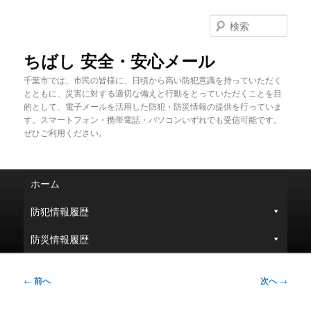
メ
イ
検
ン
索
コ
ちばし 安全・安心メール
ン
千葉市では、市民の皆様に、日頃から高い防犯意識を持っていただく
テ
とともに、災害に対する適切な備えと行動をとっていただくことを目
ン
的として、電子メールを活用した防犯・防災情報の提供を行っていま
ツ
す。スマートフォン・携帯電話・パソコンいずれでも受信可能です。
へ
ぜひご利用ください。
移
動
メ
ホーム
イ
ン
防犯情報履歴
メ
ニ
防災情報履歴
ュ
ー
投
←
前へ
次へ
→
稿
ナ