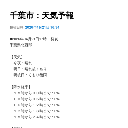
ビ
ゲ
千葉市：天気予報
ー
シ
投稿日時:
2026年4月21日 16:34
ョ
ン
■2026年04月21日17時 発表
千葉県北西部
【天気】
今夜：晴れ
明日：晴れ後くもり
明後日：くもり後雨
【降水確率】
１８時から００時まで：0%
００時から０６時まで：0%
０６時から１２時まで：0%
１２時から１８時まで：0%
１８時から２４時まで：0%