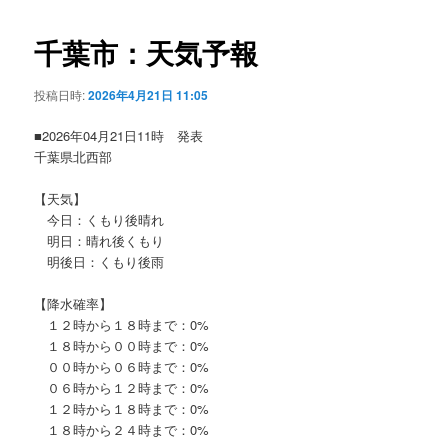
ビ
ゲ
千葉市：天気予報
ー
シ
投稿日時:
2026年4月21日 11:05
ョ
ン
■2026年04月21日11時 発表
千葉県北西部
【天気】
今日：くもり後晴れ
明日：晴れ後くもり
明後日：くもり後雨
【降水確率】
１２時から１８時まで：0%
１８時から００時まで：0%
００時から０６時まで：0%
０６時から１２時まで：0%
１２時から１８時まで：0%
１８時から２４時まで：0%