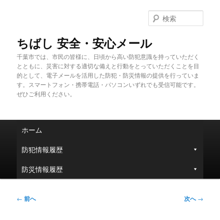
メ
イ
検
ン
索
コ
ちばし 安全・安心メール
ン
千葉市では、市民の皆様に、日頃から高い防犯意識を持っていただく
テ
とともに、災害に対する適切な備えと行動をとっていただくことを目
ン
的として、電子メールを活用した防犯・防災情報の提供を行っていま
ツ
す。スマートフォン・携帯電話・パソコンいずれでも受信可能です。
へ
ぜひご利用ください。
移
動
メ
ホーム
イ
ン
防犯情報履歴
メ
ニ
防災情報履歴
ュ
ー
投
←
前へ
次へ
→
稿
ナ