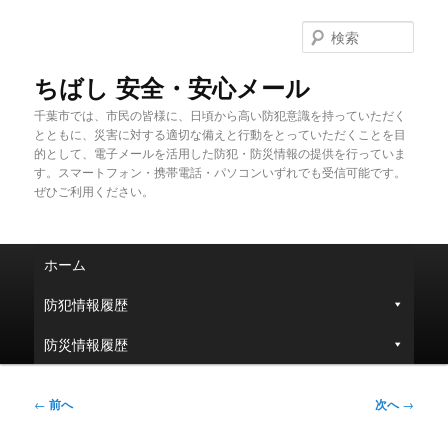
メ
イ
検
ン
索
コ
ちばし 安全・安心メール
ン
千葉市では、市民の皆様に、日頃から高い防犯意識を持っていただく
テ
とともに、災害に対する適切な備えと行動をとっていただくことを目
ン
的として、電子メールを活用した防犯・防災情報の提供を行っていま
ツ
す。スマートフォン・携帯電話・パソコンいずれでも受信可能です。
へ
ぜひご利用ください。
移
動
メ
ホーム
イ
ン
防犯情報履歴
メ
ニ
防災情報履歴
ュ
ー
投
←
前へ
次へ
→
稿
ナ