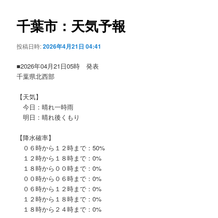
ビ
ゲ
千葉市：天気予報
ー
シ
投稿日時:
2026年4月21日 04:41
ョ
ン
■2026年04月21日05時 発表
千葉県北西部
【天気】
今日：晴れ一時雨
明日：晴れ後くもり
【降水確率】
０６時から１２時まで：50%
１２時から１８時まで：0%
１８時から００時まで：0%
００時から０６時まで：0%
０６時から１２時まで：0%
１２時から１８時まで：0%
１８時から２４時まで：0%