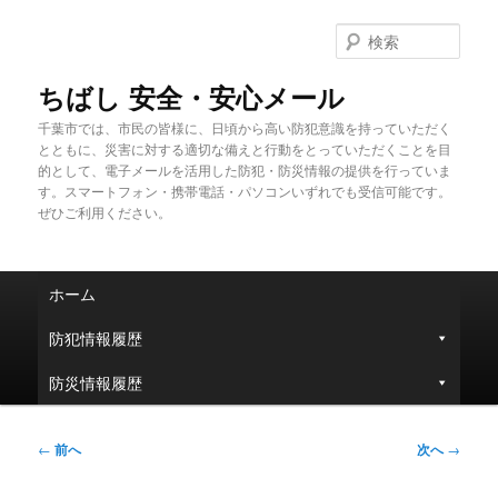
メ
イ
検
ン
索
コ
ちばし 安全・安心メール
ン
千葉市では、市民の皆様に、日頃から高い防犯意識を持っていただく
テ
とともに、災害に対する適切な備えと行動をとっていただくことを目
ン
的として、電子メールを活用した防犯・防災情報の提供を行っていま
ツ
す。スマートフォン・携帯電話・パソコンいずれでも受信可能です。
へ
ぜひご利用ください。
移
動
メ
ホーム
イ
ン
防犯情報履歴
メ
ニ
防災情報履歴
ュ
ー
投
←
前へ
次へ
→
稿
ナ