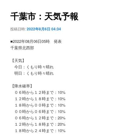
ビ
ゲ
千葉市：天気予報
ー
シ
投稿日時:
2022年8月6日 04:34
ョ
ン
■2022年08月06日05時 発表
千葉県北西部
【天気】
今日：くもり時々晴れ
明日：くもり時々晴れ
【降水確率】
０６時から１２時まで：10%
１２時から１８時まで：10%
１８時から００時まで：10%
００時から０６時まで：10%
０６時から１２時まで：20%
１２時から１８時まで：20%
１８時から２４時まで：10%