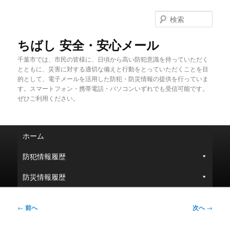
メ
イ
検
ン
索
コ
ちばし 安全・安心メール
ン
千葉市では、市民の皆様に、日頃から高い防犯意識を持っていただく
テ
とともに、災害に対する適切な備えと行動をとっていただくことを目
ン
的として、電子メールを活用した防犯・防災情報の提供を行っていま
ツ
す。スマートフォン・携帯電話・パソコンいずれでも受信可能です。
へ
ぜひご利用ください。
移
動
メ
ホーム
イ
ン
防犯情報履歴
メ
ニ
防災情報履歴
ュ
ー
投
←
前へ
次へ
→
稿
ナ