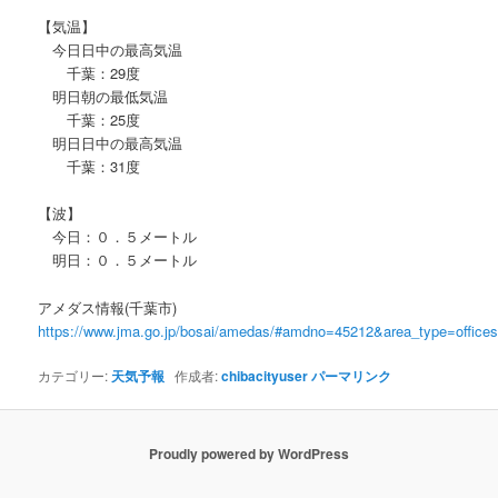
【気温】
今日日中の最高気温
千葉：29度
明日朝の最低気温
千葉：25度
明日日中の最高気温
千葉：31度
【波】
今日：０．５メートル
明日：０．５メートル
アメダス情報(千葉市)
https://www.jma.go.jp/bosai/amedas/#amdno=45212&area_type=offic
カテゴリー:
天気予報
作成者:
chibacityuser
パーマリンク
Proudly powered by WordPress