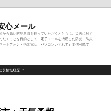
・安心メール
頃から高い防犯意識を持っていただくとともに、災害に対す
ただくことを目的として、電子メールを活用した防犯・防災
マートフォン・携帯電話・パソコンいずれでも受信可能で
防災情報履歴