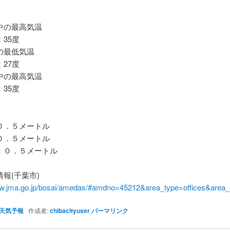
の最高気温
35度
最低気温
27度
の最高気温
35度
．５メートル
．５メートル
０．５メートル
報(千葉市)
ww.jma.go.jp/bosai/amedas/#amdno=45212&area_type=offices&are
天気予報
作成者:
chibacityuser
パーマリンク