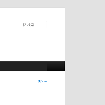
検
索
次へ
→