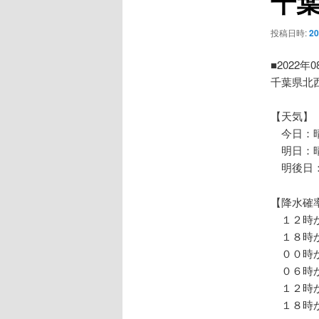
千
ー
シ
投稿日時:
2
ョ
ン
■2022年
千葉県北
【天気】
今日：晴
明日：晴
明後日：
【降水確
１２時か
１８時か
００時か
０６時か
１２時か
１８時か