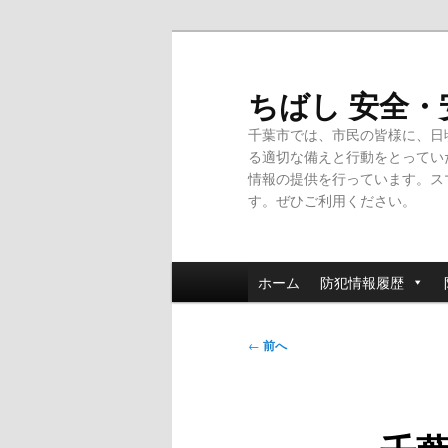
メ
イ
ン
ちばし 安全
コ
千葉市では、市民の皆様に、日
ン
る適切な備えと行動をとってい
テ
情報の提供を行っています。ス
ン
す。ぜひご利用ください。
ツ
へ
移
メ
動
ホーム
防犯情報履歴
イ
ン
投
メ
←
前へ
稿
ニ
ナ
ュ
ビ
ー
ゲ