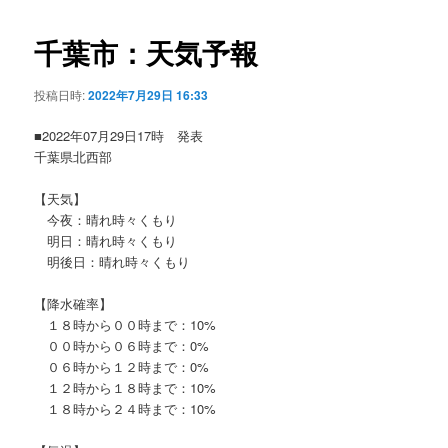
ビ
ゲ
千葉市：天気予報
ー
シ
投稿日時:
2022年7月29日 16:33
ョ
ン
■2022年07月29日17時 発表
千葉県北西部
【天気】
今夜：晴れ時々くもり
明日：晴れ時々くもり
明後日：晴れ時々くもり
【降水確率】
１８時から００時まで：10%
００時から０６時まで：0%
０６時から１２時まで：0%
１２時から１８時まで：10%
１８時から２４時まで：10%