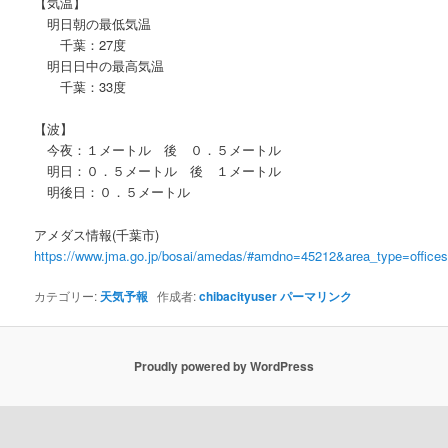
【気温】
明日朝の最低気温
千葉：27度
明日日中の最高気温
千葉：33度
【波】
今夜：１メートル 後 ０．５メートル
明日：０．５メートル 後 １メートル
明後日：０．５メートル
アメダス情報(千葉市)
https://www.jma.go.jp/bosai/amedas/#amdno=45212&area_type=offic
カテゴリー:
天気予報
作成者:
chibacityuser
パーマリンク
Proudly powered by WordPress