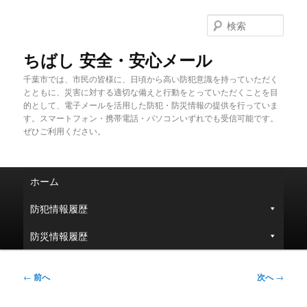
メ
イ
検
ン
索
コ
ちばし 安全・安心メール
ン
千葉市では、市民の皆様に、日頃から高い防犯意識を持っていただく
テ
とともに、災害に対する適切な備えと行動をとっていただくことを目
ン
的として、電子メールを活用した防犯・防災情報の提供を行っていま
ツ
す。スマートフォン・携帯電話・パソコンいずれでも受信可能です。
へ
ぜひご利用ください。
移
動
メ
ホーム
イ
ン
防犯情報履歴
メ
ニ
防災情報履歴
ュ
ー
投
←
前へ
次へ
→
稿
ナ