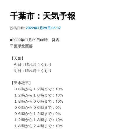
ビ
ゲ
千葉市：天気予報
ー
シ
投稿日時:
2022年7月29日 05:37
ョ
ン
■2022年07月29日06時 発表
千葉県北西部
【天気】
今日：晴れ時々くもり
明日：晴れ時々くもり
【降水確率】
０６時から１２時まで：10%
１２時から１８時まで：10%
１８時から００時まで：10%
００時から０６時まで：0%
０６時から１２時まで：0%
１２時から１８時まで：10%
１８時から２４時まで：10%