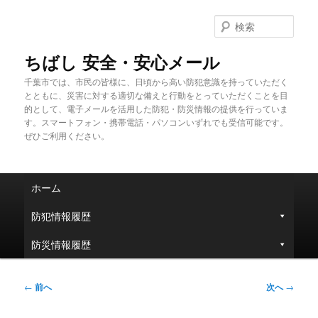
メ
イ
検
ン
索
コ
ちばし 安全・安心メール
ン
千葉市では、市民の皆様に、日頃から高い防犯意識を持っていただく
テ
とともに、災害に対する適切な備えと行動をとっていただくことを目
ン
的として、電子メールを活用した防犯・防災情報の提供を行っていま
ツ
す。スマートフォン・携帯電話・パソコンいずれでも受信可能です。
へ
ぜひご利用ください。
移
動
メ
ホーム
イ
ン
防犯情報履歴
メ
ニ
防災情報履歴
ュ
ー
投
←
前へ
次へ
→
稿
ナ