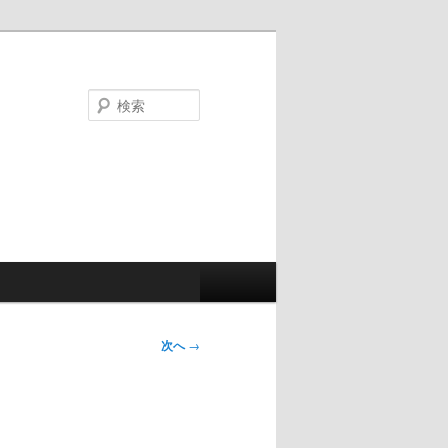
検
索
次へ
→