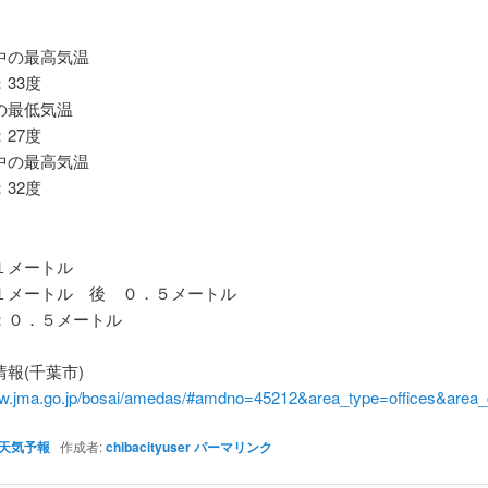
の最高気温
33度
最低気温
27度
の最高気温
32度
メートル
メートル 後 ０．５メートル
０．５メートル
報(千葉市)
ww.jma.go.jp/bosai/amedas/#amdno=45212&area_type=offices&are
天気予報
作成者:
chibacityuser
パーマリンク