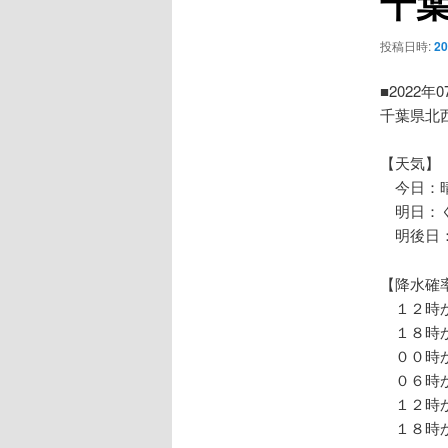
千
ー
シ
投稿日時:
2
ョ
ン
■2022年
千葉県北
【天気】
今日：晴
明日：く
明後日：
【降水確
１２時か
１８時か
００時か
０６時か
１２時か
１８時か