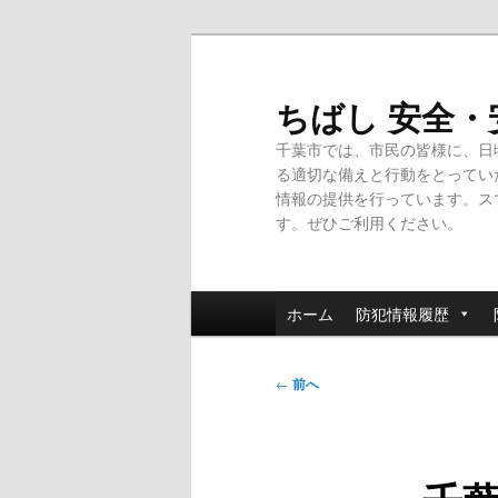
メ
イ
ン
ちばし 安全
コ
千葉市では、市民の皆様に、日
ン
る適切な備えと行動をとってい
テ
情報の提供を行っています。ス
ン
す。ぜひご利用ください。
ツ
へ
移
メ
動
ホーム
防犯情報履歴
イ
ン
投
メ
←
前へ
稿
ニ
ナ
ュ
ビ
ー
ゲ