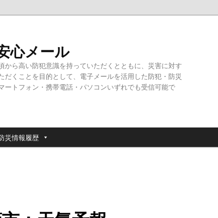
・安心メール
頃から高い防犯意識を持っていただくとともに、災害に対す
ただくことを目的として、電子メールを活用した防犯・防災
マートフォン・携帯電話・パソコンいずれでも受信可能で
防災情報履歴