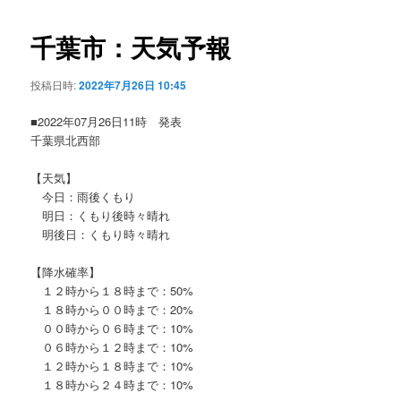
ビ
ゲ
千葉市：天気予報
ー
シ
投稿日時:
2022年7月26日 10:45
ョ
ン
■2022年07月26日11時 発表
千葉県北西部
【天気】
今日：雨後くもり
明日：くもり後時々晴れ
明後日：くもり時々晴れ
【降水確率】
１２時から１８時まで：50%
１８時から００時まで：20%
００時から０６時まで：10%
０６時から１２時まで：10%
１２時から１８時まで：10%
１８時から２４時まで：10%