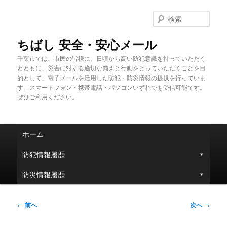
メ
イ
検
ン
索
コ
ちばし 安全・安心メール
ン
千葉市では、市民の皆様に、日頃から高い防犯意識を持っていただく
テ
とともに、災害に対する適切な備えと行動をとっていただくことを目
ン
的として、電子メールを活用した防犯・防災情報の提供を行っていま
ツ
す。スマートフォン・携帯電話・パソコンいずれでも受信可能です。
へ
ぜひご利用ください。
移
動
メ
ホーム
イ
ン
防犯情報履歴
メ
ニ
防災情報履歴
ュ
ー
投
←
前へ
次へ
→
稿
ナ