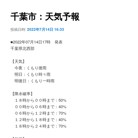
ビ
ゲ
千葉市：天気予報
ー
シ
投稿日時:
2022年7月14日 16:33
ョ
ン
■2022年07月14日17時 発表
千葉県北西部
【天気】
今夜：くもり後雨
明日：くもり時々雨
明後日：くもり一時雨
【降水確率】
１８時から００時まで：50%
００時から０６時まで：40%
０６時から１２時まで：70%
１２時から１８時まで：40%
１８時から２４時まで：70%