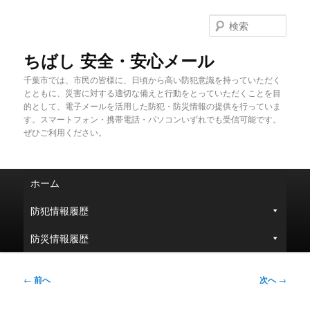
メ
イ
検
ン
索
コ
ちばし 安全・安心メール
ン
千葉市では、市民の皆様に、日頃から高い防犯意識を持っていただく
テ
とともに、災害に対する適切な備えと行動をとっていただくことを目
ン
的として、電子メールを活用した防犯・防災情報の提供を行っていま
ツ
す。スマートフォン・携帯電話・パソコンいずれでも受信可能です。
へ
ぜひご利用ください。
移
動
メ
ホーム
イ
ン
防犯情報履歴
メ
ニ
防災情報履歴
ュ
ー
投
←
前へ
次へ
→
稿
ナ