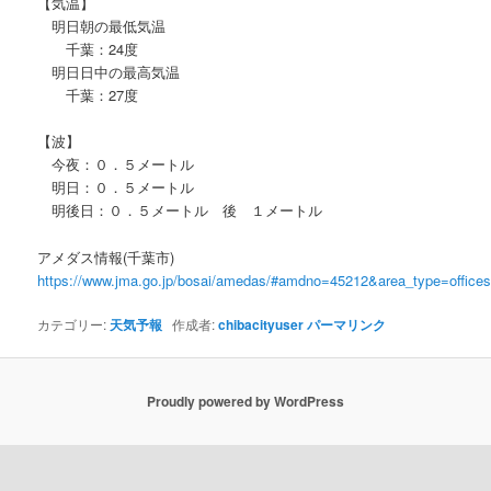
【気温】
明日朝の最低気温
千葉：24度
明日日中の最高気温
千葉：27度
【波】
今夜：０．５メートル
明日：０．５メートル
明後日：０．５メートル 後 １メートル
アメダス情報(千葉市)
https://www.jma.go.jp/bosai/amedas/#amdno=45212&area_type=offic
カテゴリー:
天気予報
作成者:
chibacityuser
パーマリンク
Proudly powered by WordPress