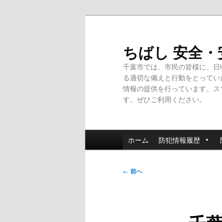
メ
イ
ン
ちばし 安全
コ
千葉市では、市民の皆様に、日
ン
る適切な備えと行動をとってい
テ
情報の提供を行っています。ス
ン
す。ぜひご利用ください。
ツ
へ
移
メ
動
ホーム
防犯情報履歴
イ
ン
投
メ
←
前へ
稿
ニ
ナ
ュ
ビ
ー
ゲ