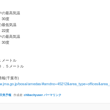
の最高気温
30度
最低気温
22度
の最高気温
30度
メートル
．５メートル
報(千葉市)
ww.jma.go.jp/bosai/amedas/#amdno=45212&area_type=offices&are
天気予報
作成者:
chibacityuser
パーマリンク