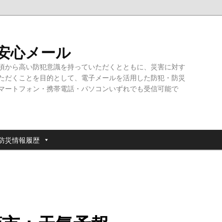
・安心メール
頃から高い防犯意識を持っていただくとともに、災害に対す
ただくことを目的として、電子メールを活用した防犯・防災
マートフォン・携帯電話・パソコンいずれでも受信可能で
防災情報履歴