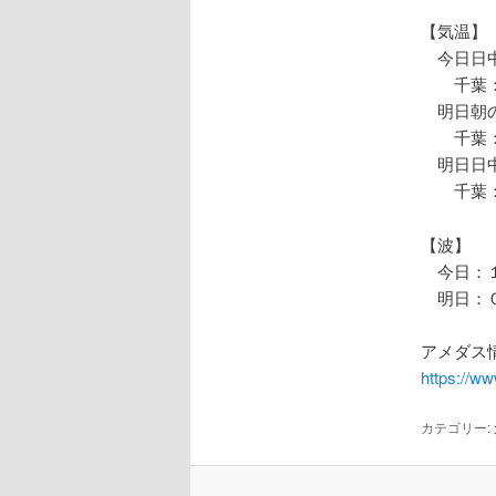
【気温】
今日日中
千葉：
明日朝の
千葉：
明日日中
千葉：
【波】
今日：１
明日：０
アメダス情
https://w
カテゴリー: