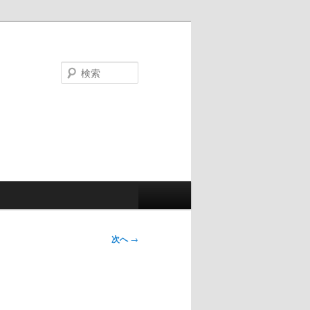
検
索
次へ
→