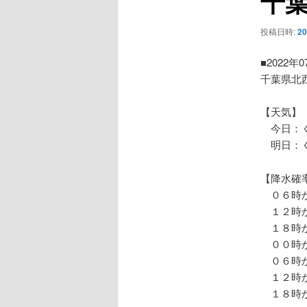
千
ー
シ
投稿日時:
2
ョ
ン
■2022年
千葉県北
【天気】
今日：く
明日：
【降水確
０６時か
１２時か
１８時か
００時か
０６時か
１２時か
１８時か