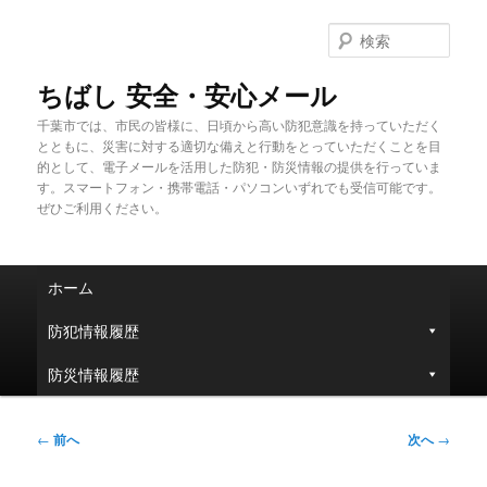
メ
イ
検
ン
索
コ
ちばし 安全・安心メール
ン
千葉市では、市民の皆様に、日頃から高い防犯意識を持っていただく
テ
とともに、災害に対する適切な備えと行動をとっていただくことを目
ン
的として、電子メールを活用した防犯・防災情報の提供を行っていま
ツ
す。スマートフォン・携帯電話・パソコンいずれでも受信可能です。
へ
ぜひご利用ください。
移
動
メ
ホーム
イ
ン
防犯情報履歴
メ
ニ
防災情報履歴
ュ
ー
投
←
前へ
次へ
→
稿
ナ