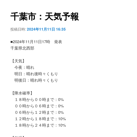
ビ
ゲ
千葉市：天気予報
ー
シ
投稿日時:
2024年11月11日 16:35
ョ
ン
■2024年11月11日17時 発表
千葉県北西部
【天気】
今夜：晴れ
明日：晴れ後時々くもり
明後日：晴れ時々くもり
【降水確率】
１８時から００時まで：0%
００時から０６時まで：0%
０６時から１２時まで：0%
１２時から１８時まで：10%
１８時から２４時まで：10%