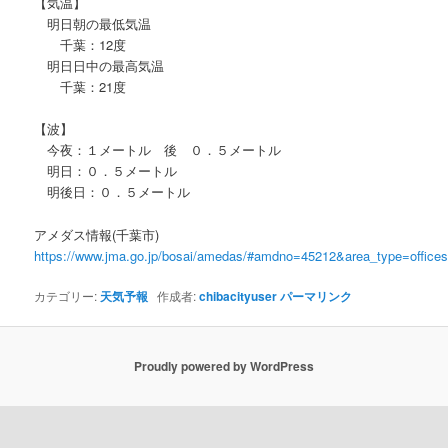
【気温】
明日朝の最低気温
千葉：12度
明日日中の最高気温
千葉：21度
【波】
今夜：１メートル 後 ０．５メートル
明日：０．５メートル
明後日：０．５メートル
アメダス情報(千葉市)
https://www.jma.go.jp/bosai/amedas/#amdno=45212&area_type=offic
カテゴリー:
天気予報
作成者:
chibacityuser
パーマリンク
Proudly powered by WordPress